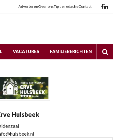
Adverteren
Over ons
Tip de redactie
Contact
L
VACATURES
FAMILIEBERICHTEN
Erve Hulsbeek
ldenzaal
nfo@hulsbeek.nl