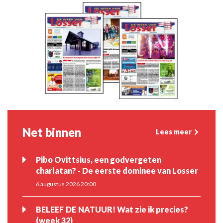
Net binnen
Lees meer
Pibo Ovittsius, een godvergeten
charlatan? - De eerste dominee van Losser
6 augustus 2026 20:00
BELEEF DE NATUUR! Wat zie ik precies?
(week 32)