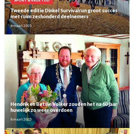
SPORT & VRIJE TIJD
Tweede editie Dinkel Survivalrun groot succes
met ruim zeshonderd deelnemers
6 maart 2025
Hendrik en Betsie Volker zouden het na 60 jaar
huwelijk zo weer overdoen
8 maart 2025