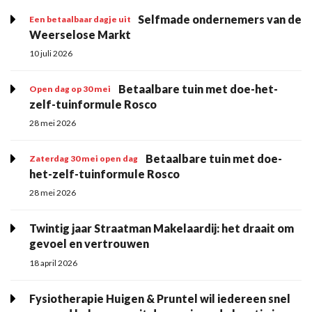
Selfmade ondernemers van de
Een betaalbaar dagje uit
Weerselose Markt
10 juli 2026
Betaalbare tuin met doe-het-
Open dag op 30 mei
zelf-tuinformule Rosco
28 mei 2026
Betaalbare tuin met doe-
Zaterdag 30 mei open dag
het-zelf-tuinformule Rosco
28 mei 2026
Twintig jaar Straatman Makelaardij: het draait om
gevoel en vertrouwen
18 april 2026
Fysiotherapie Huigen & Pruntel wil iedereen snel