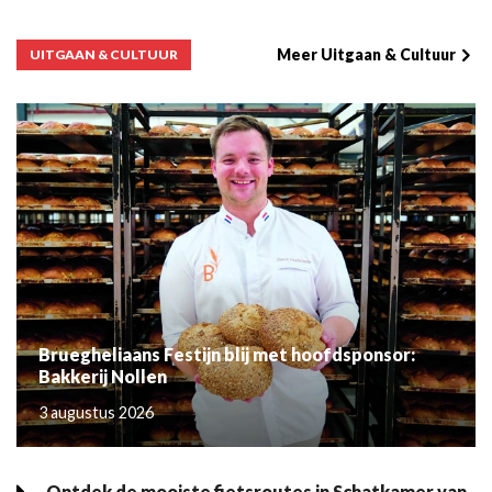
Meer Uitgaan & Cultuur
UITGAAN & CULTUUR
Bruegheliaans Festijn blij met hoofdsponsor:
Bakkerij Nollen
3 augustus 2026
Ontdek de mooiste fietsroutes in Schatkamer van