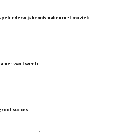
Cursus MuziekMaatjes laat jonge kinderen spelenderwijs kennismaken met muziek
tkamer van Twente
groot succes