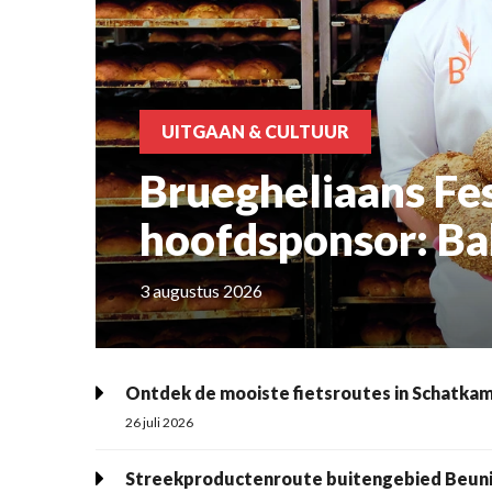
UITGAAN & CULTUUR
Bruegheliaans Fest
hoofdsponsor: Ba
3 augustus 2026
Ontdek de mooiste fietsroutes in Schatka
26 juli 2026
Streekproductenroute buitengebied Beun