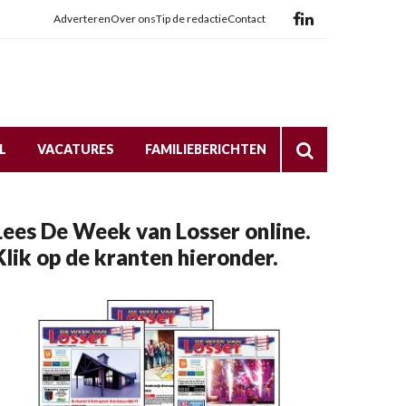
Adverteren
Over ons
Tip de redactie
Contact
L
VACATURES
FAMILIEBERICHTEN
Lees De Week van Losser online.
Klik op de kranten hieronder.