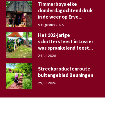
Timmerboys elke
donderdagochtend druk
in de weer op Erve
Kraesgenberg
5 augustus 2026
Het 102-jarige
schuttersfeest in Losser
was sprankelend feest
voor jong en oud
24 juli 2026
Streekproductenroute
buitengebied Beuningen
25 juli 2026