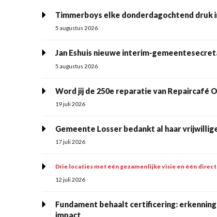
Timmerboys elke donderdagochtend druk i
5 augustus 2026
Jan Eshuis nieuwe interim-gemeentesecret
5 augustus 2026
Word jij de 250e reparatie van Repaircafé 
19 juli 2026
Gemeente Losser bedankt al haar vrijwillige
17 juli 2026
Drie locaties met één gezamenlijke visie en één direc
12 juli 2026
Fundament behaalt certificering: erkenning voor kwaliteit, samenwerking en maatsc
impact