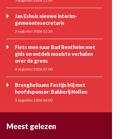
5 augustus 2026 15:00
Jan Eshuis nieuwe interim-
gemeentesecretaris
5 augustus 2026 11:30
Fiets mee naar Bad Bentheim met
gids en ontdek mooiste verhalen
over de grens
4 augustus 2026 12:00
Bruegheliaans Festijn blij met
hoofdsponsor: Bakkerij Nollen
3 augustus 2026 16:00
Meest gelezen