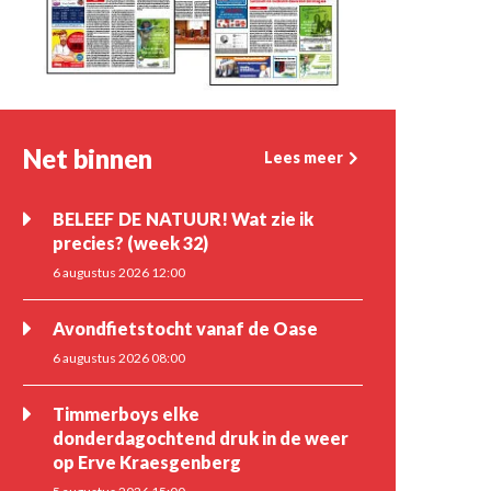
Net binnen
Lees meer
BELEEF DE NATUUR! Wat zie ik
precies? (week 32)
6 augustus 2026 12:00
Avondfietstocht vanaf de Oase
6 augustus 2026 08:00
Timmerboys elke
donderdagochtend druk in de weer
op Erve Kraesgenberg