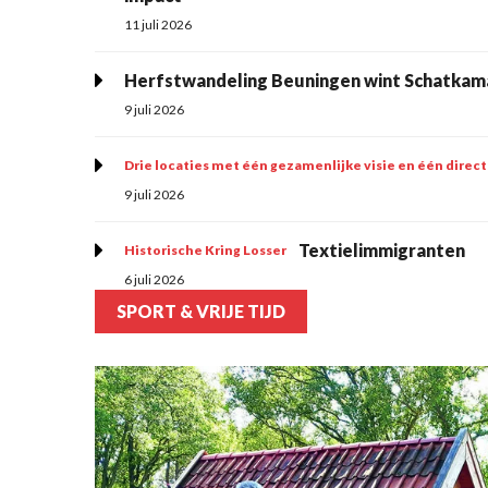
11 juli 2026
Herfstwandeling Beuningen wint Schatkam
9 juli 2026
Drie locaties met één gezamenlijke visie en één direc
9 juli 2026
Textielimmigranten
Historische Kring Losser
6 juli 2026
SPORT & VRIJE TIJD