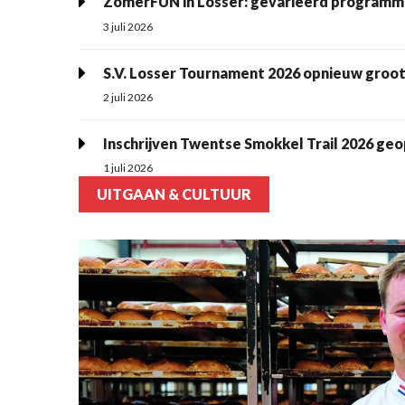
ZomerFUN in Losser: gevarieerd programma
3 juli 2026
S.V. Losser Tournament 2026 opnieuw groot
2 juli 2026
Inschrijven Twentse Smokkel Trail 2026 ge
1 juli 2026
UITGAAN & CULTUUR