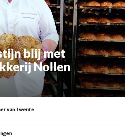
ijn blij met
kkerij Nollen
mer van Twente
ingen