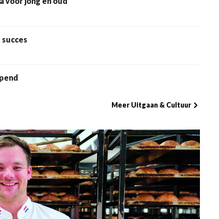
 voor jong en oud
 succes
opend
Meer Uitgaan & Cultuur