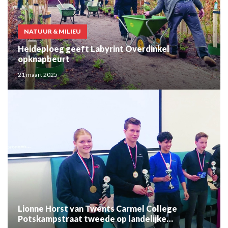
NATUUR & MILIEU
Heideploeg geeft Labyrint Overdinkel
opknapbeurt
21 maart 2025
Lionne Horst van Twents Carmel College
Potskampstraat tweede op landelijke