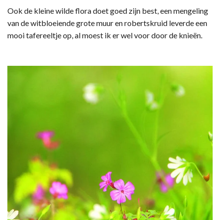
Ook de kleine wilde flora doet goed zijn best, een mengeling
van de witbloeiende grote muur en robertskruid leverde een
mooi tafereeltje op, al moest ik er wel voor door de knieën.