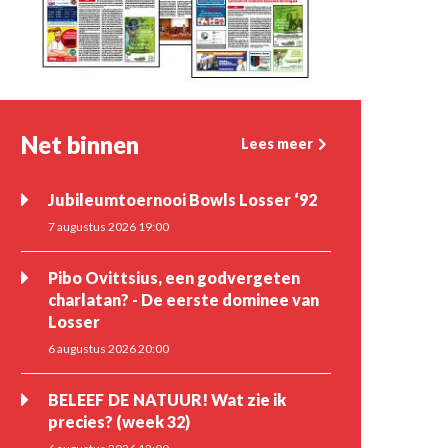
Net binnen
Lees meer
Jubileumtoernooi Bowls Losser ‘92
7 augustus 2026 19:00
Pibo Ovittsius, een godvergeten
charlatan? - De eerste dominee van
Losser
6 augustus 2026 20:00
BELEEF DE NATUUR! Wat zie ik
precies? (week 32)