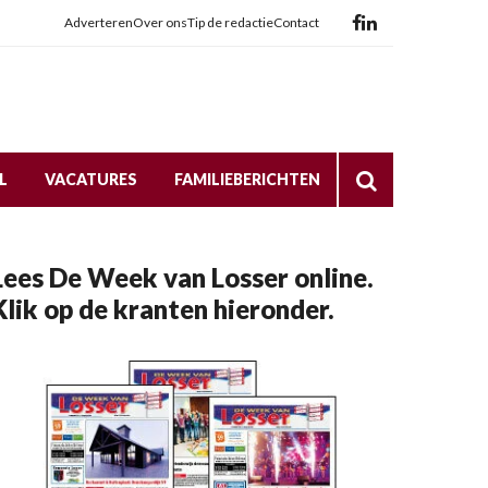
Adverteren
Over ons
Tip de redactie
Contact
L
VACATURES
FAMILIEBERICHTEN
Lees De Week van Losser online.
Klik op de kranten hieronder.