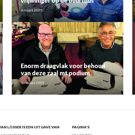
vrijwilliger op de buurtbus
4 maart 2025
Enorm draagvlak voor behoud
van deze zaal mt podium
12 maart 2025
VAN LOSSER IS EEN UITGAVE VAN
PAGINA'S