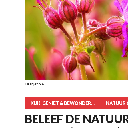
Oranjetipje
KIJK, GENIET & BEWONDER...
NATUUR &
BELEEF DE NATUUR!