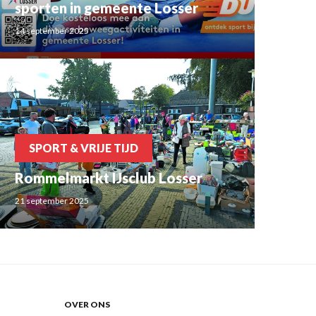
sporten in gemeente Losser
14 september 2025
SPORT & VRIJE TIJD
Rommelmarkt IJsclub Losser
21 september 2025
OVER ONS