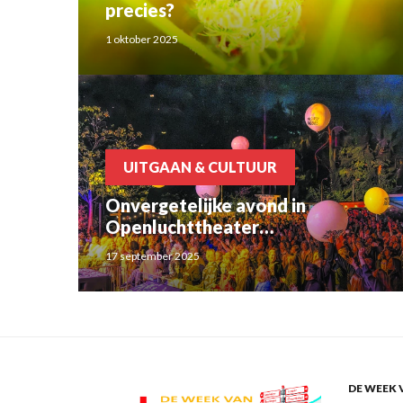
precies?
1 oktober 2025
UITGAAN & CULTUUR
Onvergetelijke avond in
Openluchttheater
Brilmansdennen
17 september 2025
DE WEEK 