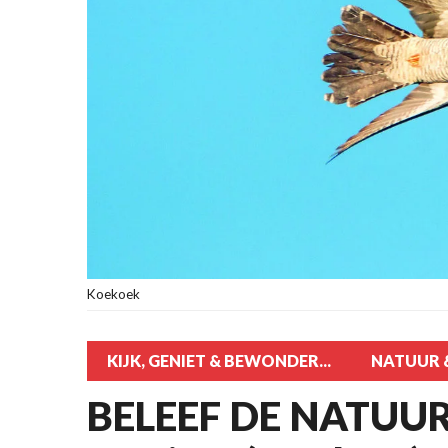
Koekoek
KIJK, GENIET & BEWONDER...
NATUUR &
BELEEF DE NATUUR!