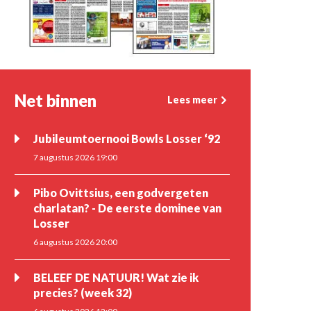
Net binnen
Lees meer
Jubileumtoernooi Bowls Losser ‘92
7 augustus 2026 19:00
Pibo Ovittsius, een godvergeten
charlatan? - De eerste dominee van
Losser
6 augustus 2026 20:00
BELEEF DE NATUUR! Wat zie ik
precies? (week 32)