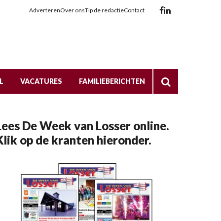
Adverteren
Over ons
Tip de redactie
Contact
L
VACATURES
FAMILIEBERICHTEN
Lees De Week van Losser online.
Klik op de kranten hieronder.