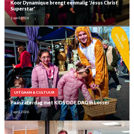
Koor Dynamique brengt eenmalig 'Jesus Christ
Superstar'
1 april 2026
UITGAAN & CULTUUR
Paaszaterdag met KIDS DOE DAG in Losser
2 april 2026