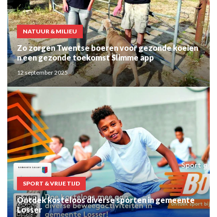
NATUUR & MILIEU
Zo zorgen Twentse boeren voor gezonde koeien
n een gezonde toekomst Slimme app
12 september 2025
SPORT & VRIJE TIJD
Ontdek kosteloos diverse sporten in gemeente
Losser