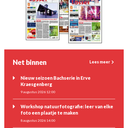
Net binnen
Lees meer
Nieuw seizoen Bachserie in Erve
Kraesgenberg
9 augustus 2026 12:00
Workshop natuurfotografie: leer van elke
foto een plaatje te maken
8 augustus 2026 14:00