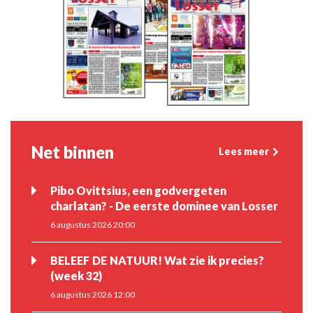
Net binnen
Lees meer
Pibo Ovittsius, een godvergeten
charlatan? - De eerste dominee van Losser
6 augustus 2026 20:00
BELEEF DE NATUUR! Wat zie ik precies?
(week 32)
6 augustus 2026 12:00