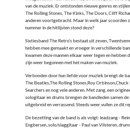
van de muziek. Er ontstonden nieuwe genres en stijlen
The Rolling Stones, The Kinks, The Doors, Cliff Richar
anderen voortgebracht. Maar in welk jaar scoorden z
nummer in de hitlijsten stond deze?
Sixtiesband The Retro’s bestaat uit zeven, Twentsem
hebben mee gemaakt en vroeger in verschillende ban
kwamen deze mannen elkaar weer tegen en hebben de 
zijn weer begonnen met het maken van muziek.
Verbonden door hun liefde voor muziek brengt de ban
The Beatles,The Rolling Stones,Roy Orbinson,Chuck B
Searchers en nog vele anderen. Met zang, een origineel
sologitaar en drums brengen de bandleden samen de m
uitgebreid en verrassend. Steeds weer vullen ze dit r
De bezetting van de band is als volgt: leadzang - Rei
Engbersen, solo/slaggitaar - Paul van Vilsteren, drums