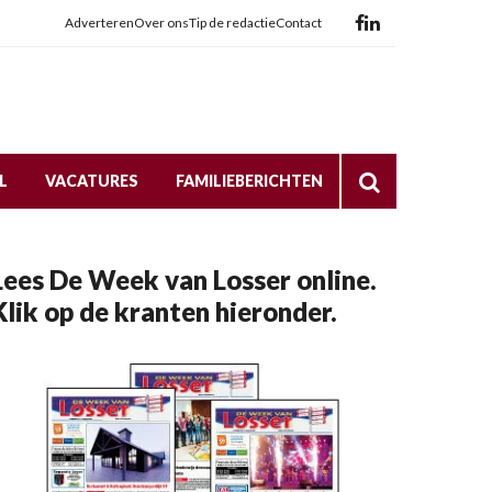
Adverteren
Over ons
Tip de redactie
Contact
L
VACATURES
FAMILIEBERICHTEN
Lees De Week van Losser online.
Klik op de kranten hieronder.