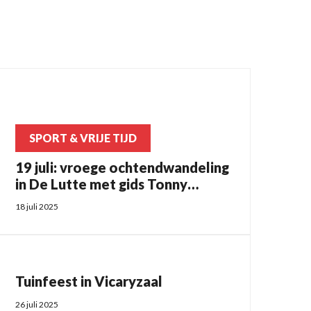
SPORT & VRIJE TIJD
19 juli: vroege ochtendwandeling
in De Lutte met gids Tonny
Morsink
18 juli 2025
Tuinfeest in Vicaryzaal
26 juli 2025