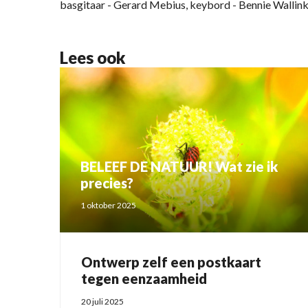
basgitaar - Gerard Mebius, keybord - Bennie Wallink
Lees ook
BELEEF DE NATUUR! Wat zie ik
precies?
1 oktober 2025
Ontwerp zelf een postkaart
tegen eenzaamheid
20 juli 2025