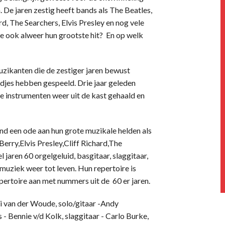
. De jaren zestig heeft bands als The Beatles,
d, The Searchers, Elvis Presley en nog vele
e ook alweer hun grootste hit? En op welk
uzikanten die de zestiger jaren bewust
djes hebben gespeeld. Drie jaar geleden
instrumenten weer uit de kast gehaald en
d een ode aan hun grote muzikale helden als
erry,Elvis Presley,Cliff Richard,The
 jaren 60 orgelgeluid, basgitaar, slaggitaar,
uziek weer tot leven. Hun repertoire is
epertoire aan met nummers uit de 60 er jaren.
ni van der Woude, solo/gitaar -Andy
 - Bennie v/d Kolk, slaggitaar - Carlo Burke,