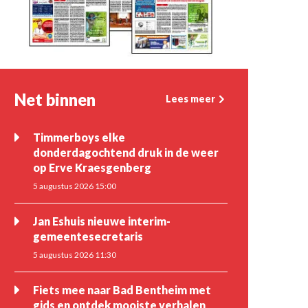
Net binnen
Lees meer
Timmerboys elke
donderdagochtend druk in de weer
op Erve Kraesgenberg
5 augustus 2026 15:00
Jan Eshuis nieuwe interim-
gemeentesecretaris
5 augustus 2026 11:30
Fiets mee naar Bad Bentheim met
gids en ontdek mooiste verhalen