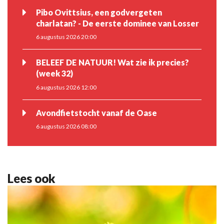
Pibo Ovittsius, een godvergeten
charlatan? - De eerste dominee van Losser
6 augustus 2026 20:00
BELEEF DE NATUUR! Wat zie ik precies?
(week 32)
6 augustus 2026 12:00
Avondfietstocht vanaf de Oase
6 augustus 2026 08:00
Lees ook