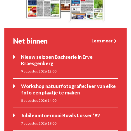
Net binnen
Lees meer
Nieuw seizoen Bachserie in Erve
Kraesgenberg
9 augustus 2026 12:00
Workshop natuurfotografie: leer van elke
foto een plaatje te maken
8 augustus 2026 14:00
Jubileumtoernooi Bowls Losser ‘92
7 augustus 2026 19:00