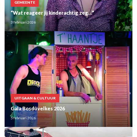
GEMEENTE
“Wat reageer jij kinderachtig zeg…”
3 februari 2026
UITGAAN & CULTUUR
Gala Bosdûvelkes 2026
5 februari 2026