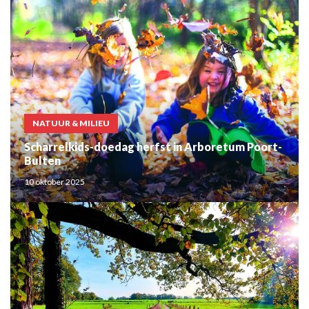
NATUUR & MILIEU
Scharrelkids-doedag herfst in Arboretum Poort-
Bulten
10 oktober 2025