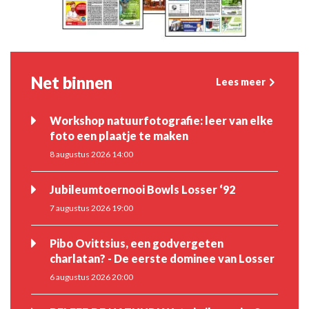
Net binnen
Lees meer
Workshop natuurfotografie: leer van elke
foto een plaatje te maken
8 augustus 2026 14:00
Jubileumtoernooi Bowls Losser ‘92
7 augustus 2026 19:00
Pibo Ovittsius, een godvergeten
charlatan? - De eerste dominee van Losser
6 augustus 2026 20:00