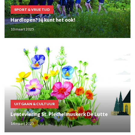
SPORT & VRIJE TIJD
Hardlopen? Jij kunt het ook!
10 maart 2025
UITGAAN & CULTUUR
Lenteviering St. Plechelmuskerk De Lutte
14 maart 2025