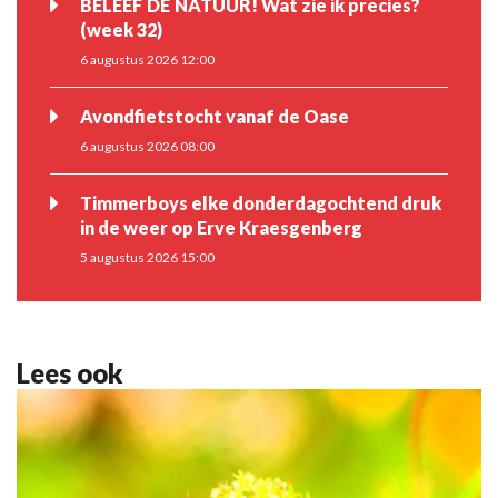
BELEEF DE NATUUR! Wat zie ik precies?
(week 32)
6 augustus 2026 12:00
Avondfietstocht vanaf de Oase
6 augustus 2026 08:00
Timmerboys elke donderdagochtend druk
in de weer op Erve Kraesgenberg
5 augustus 2026 15:00
Lees ook