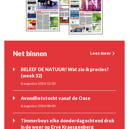
Net binnen
Lees meer
BELEEF DE NATUUR! Wat zie ik precies?
(week 32)
6 augustus 2026 12:00
Avondfietstocht vanaf de Oase
6 augustus 2026 08:00
Timmerboys elke donderdagochtend druk
in de weer op Erve Kraesgenberg