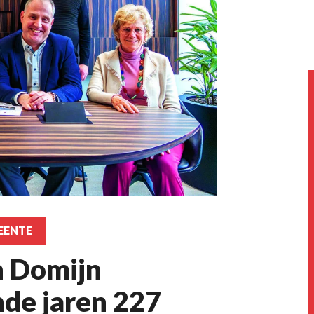
EENTE
n Domijn
nde jaren 227