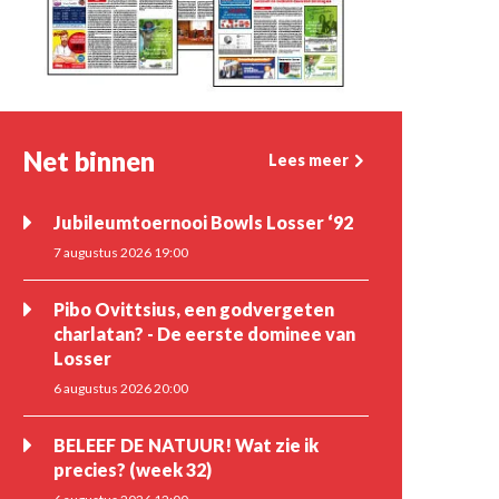
Net binnen
Lees meer
Jubileumtoernooi Bowls Losser ‘92
7 augustus 2026 19:00
Pibo Ovittsius, een godvergeten
charlatan? - De eerste dominee van
Losser
6 augustus 2026 20:00
BELEEF DE NATUUR! Wat zie ik
precies? (week 32)