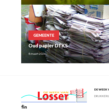
GEMEENTE
Oud papier DTKS
8 maart 2026
DE WEEK 
DRUKKERI