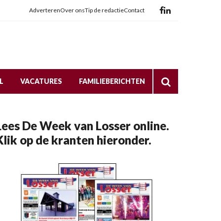
Adverteren
Over ons
Tip de redactie
Contact
L
VACATURES
FAMILIEBERICHTEN
Lees De Week van Losser online.
Klik op de kranten hieronder.