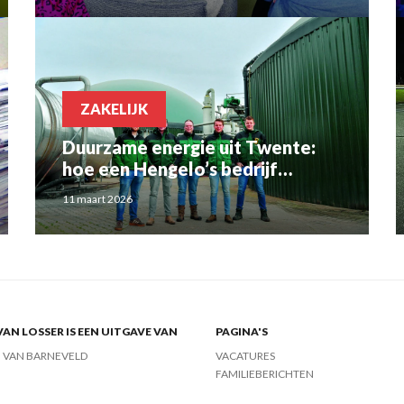
ZAKELIJK
Duurzame energie uit Twente:
hoe een Hengelo’s bedrijf
wereldwijd impact maakt
11 maart 2026
VAN LOSSER IS EEN UITGAVE VAN
PAGINA'S
J VAN BARNEVELD
VACATURES
FAMILIEBERICHTEN