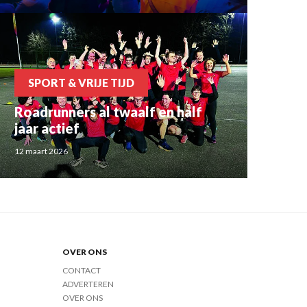
SPORT & VRIJE TIJD
Roadrunners al twaalf en half
jaar actief
12 maart 2026
OVER ONS
CONTACT
ADVERTEREN
OVER ONS