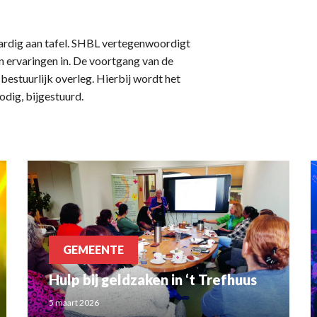
ardig aan tafel. SHBL vertegenwoordigt
n ervaringen in. De voortgang van de
bestuurlijk overleg. Hierbij wordt het
dig, bijgestuurd.
GEMEENTE
Hulp bij geldzaken in ‘t Trefhuus
5 maart 2026