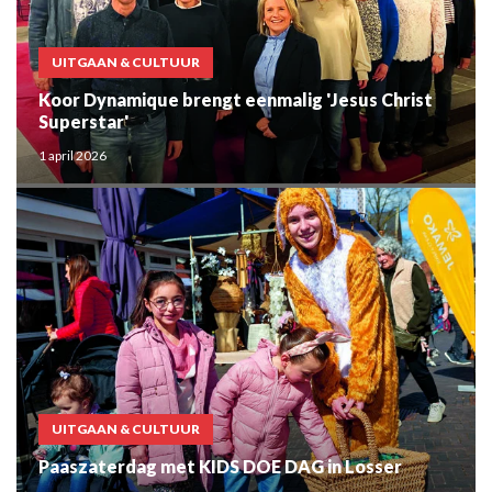
UITGAAN & CULTUUR
Koor Dynamique brengt eenmalig 'Jesus Christ
Superstar'
1 april 2026
UITGAAN & CULTUUR
Paaszaterdag met KIDS DOE DAG in Losser