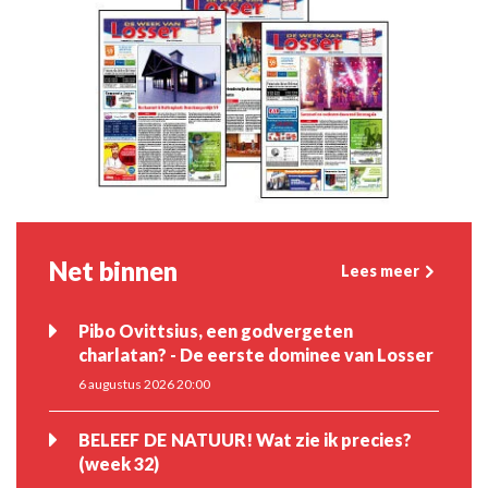
Net binnen
Lees meer
Pibo Ovittsius, een godvergeten
charlatan? - De eerste dominee van Losser
6 augustus 2026 20:00
BELEEF DE NATUUR! Wat zie ik precies?
(week 32)