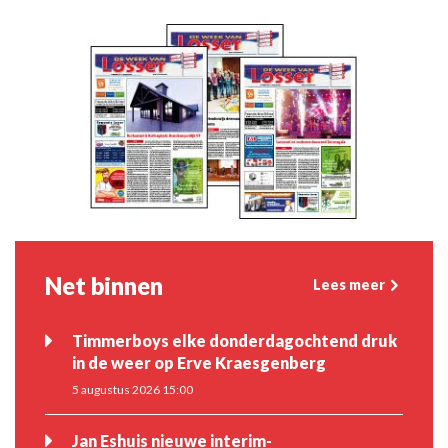
Net binnen
Lees meer
Timmerboys elke donderdagochtend druk
in de weer op Erve Kraesgenberg
5 augustus 2026 15:00
Jan Eshuis nieuwe interim-