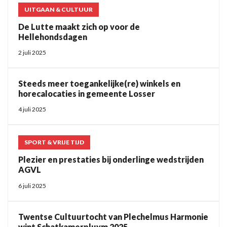
UITGAAN & CULTUUR
De Lutte maakt zich op voor de
Hellehondsdagen
2 juli 2025
Steeds meer toegankelijke(re) winkels en
horecalocaties in gemeente Losser
4 juli 2025
SPORT & VRIJE TIJD
Plezier en prestaties bij onderlinge wedstrijden
AGVL
6 juli 2025
Twentse Cultuurtocht van Plechelmus Harmonie
wint Schatkamerpluym 2025