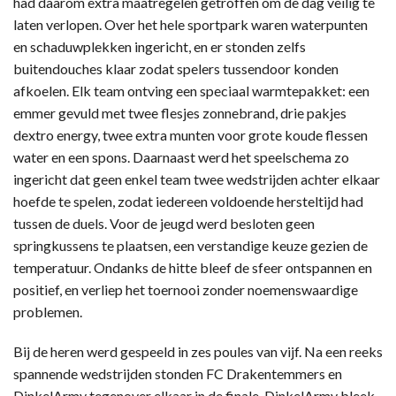
had daarom extra maatregelen getroffen om de dag veilig te
laten verlopen. Over het hele sportpark waren waterpunten
en schaduwplekken ingericht, en er stonden zelfs
buitendouches klaar zodat spelers tussendoor konden
afkoelen. Elk team ontving een speciaal warmtepakket: een
emmer gevuld met twee flesjes zonnebrand, drie pakjes
dextro energy, twee extra munten voor grote koude flessen
water en een spons. Daarnaast werd het speelschema zo
ingericht dat geen enkel team twee wedstrijden achter elkaar
hoefde te spelen, zodat iedereen voldoende hersteltijd had
tussen de duels. Voor de jeugd werd besloten geen
springkussens te plaatsen, een verstandige keuze gezien de
temperatuur. Ondanks de hitte bleef de sfeer ontspannen en
positief, en verliep het toernooi zonder noemenswaardige
problemen.
Bij de heren werd gespeeld in zes poules van vijf. Na een reeks
spannende wedstrijden stonden FC Drakentemmers en
DinkelArmy tegenover elkaar in de finale. DinkelArmy bleek