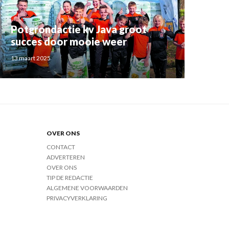
Potgrondactie kv Java groot
succes door mooie weer
13 maart 2025
OVER ONS
CONTACT
ADVERTEREN
OVER ONS
TIP DE REDACTIE
ALGEMENE VOORWAARDEN
PRIVACYVERKLARING