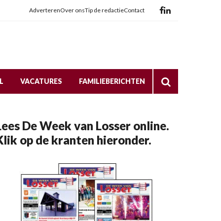
Adverteren
Over ons
Tip de redactie
Contact
L
VACATURES
FAMILIEBERICHTEN
Lees De Week van Losser online.
Klik op de kranten hieronder.