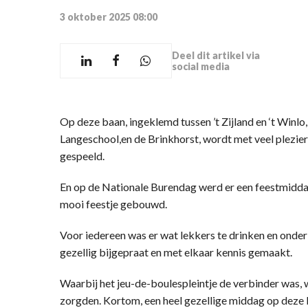
3 oktober 2025 08:00
Deel dit artikel via
social media
Op deze baan, ingeklemd tussen ’t Zijland en ‘t Win
Langeschool,en de Brinkhorst, wordt met veel plezier
gespeeld.
En op de Nationale Burendag werd er een feestmidda
mooi feestje gebouwd.
Voor iedereen was er wat lekkers te drinken en onder 
gezellig bijgepraat en met elkaar kennis gemaakt.
Waarbij het jeu-de-boulespleintje de verbinder was,
zorgden. Kortom, een heel gezellige middag op dez