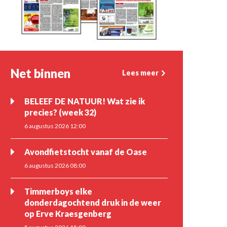
Net binnen
Lees meer
BELEEF DE NATUUR! Wat zie ik
precies? (week 32)
6 augustus 2026 12:00
Avondfietstocht vanaf de Oase
6 augustus 2026 08:00
Timmerboys elke
donderdagochtend druk in de weer
op Erve Kraesgenberg