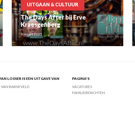
UITGAAN & CULTUUR
The Days After bij Erve
Kraesgenberg
9 maart 2025
VAN LOSSER IS EEN UITGAVE VAN
PAGINA'S
J VAN BARNEVELD
VACATURES
FAMILIEBERICHTEN