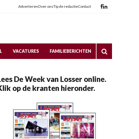
Adverteren
Over ons
Tip de redactie
Contact
L
VACATURES
FAMILIEBERICHTEN
Lees De Week van Losser online.
Klik op de kranten hieronder.