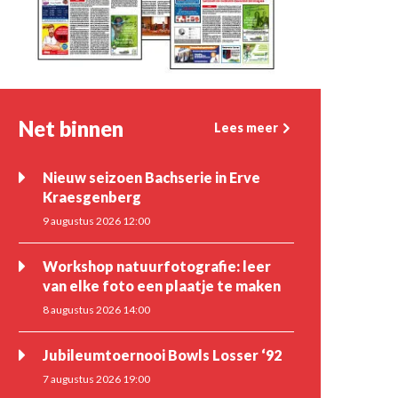
Net binnen
Lees meer
Nieuw seizoen Bachserie in Erve
Kraesgenberg
9 augustus 2026 12:00
Workshop natuurfotografie: leer
van elke foto een plaatje te maken
8 augustus 2026 14:00
Jubileumtoernooi Bowls Losser ‘92
7 augustus 2026 19:00