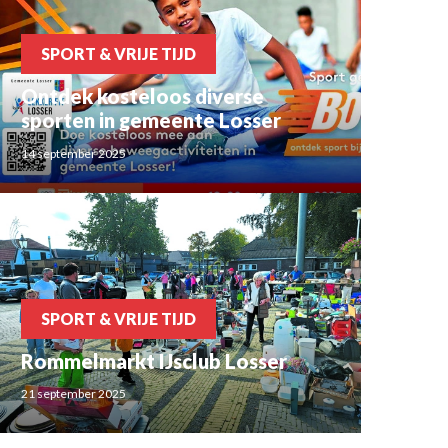
SPORT & VRIJE TIJD
Ontdek kosteloos diverse
sporten in gemeente Losser
14 september 2025
SPORT & VRIJE TIJD
Rommelmarkt IJsclub Losser
21 september 2025