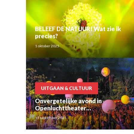
BELEEF DE NATUUR! Wat zie ik
precies?
1 oktober 2025
UITGAAN & CULTUUR
Onvergetelijke avond in
Openluchttheater
Brilmansdennen
17 september 2025