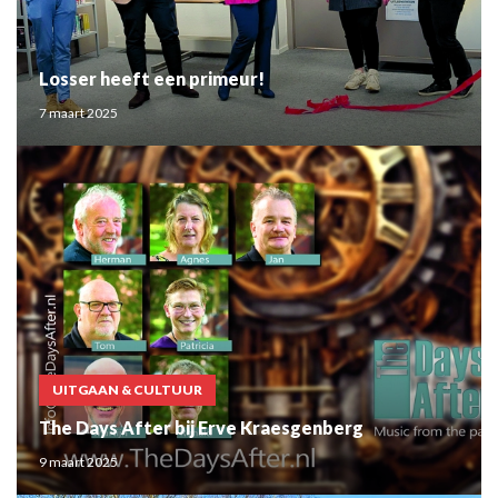
Losser heeft een primeur!
7 maart 2025
UITGAAN & CULTUUR
The Days After bij Erve Kraesgenberg
9 maart 2025