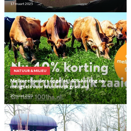
17 maart 2025
NATUUR & MILIEU
Melkveehouders opgelet! 40% korting op
mengsels voor kruidenrijk grasland
20 maart 2025