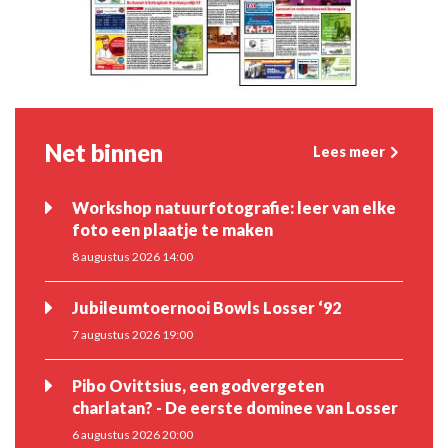
Net binnen
Lees meer
Workshop natuurfotografie: leer van elke
foto een plaatje te maken
8 augustus 2026 14:00
Jubileumtoernooi Bowls Losser ‘92
7 augustus 2026 19:00
Pibo Ovittsius, een godvergeten
charlatan? - De eerste dominee van Losser
6 augustus 2026 20:00