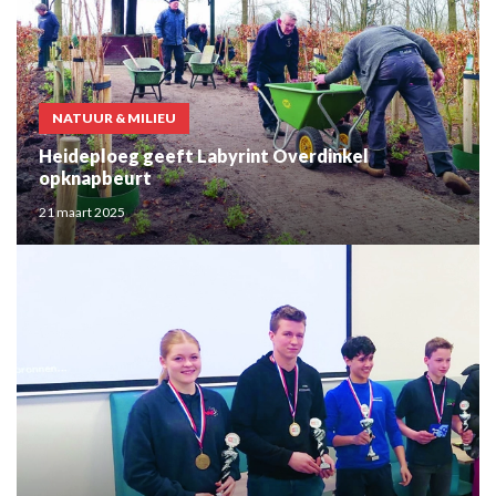
NATUUR & MILIEU
Heideploeg geeft Labyrint Overdinkel
opknapbeurt
21 maart 2025