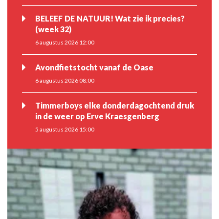
BELEEF DE NATUUR! Wat zie ik precies?
(week 32)
6 augustus 2026 12:00
Avondfietstocht vanaf de Oase
6 augustus 2026 08:00
Timmerboys elke donderdagochtend druk
in de weer op Erve Kraesgenberg
5 augustus 2026 15:00