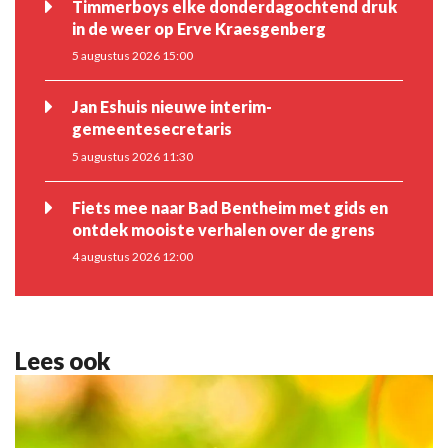
Timmerboys elke donderdagochtend druk
in de weer op Erve Kraesgenberg
5 augustus 2026 15:00
Jan Eshuis nieuwe interim-
gemeentesecretaris
5 augustus 2026 11:30
Fiets mee naar Bad Bentheim met gids en
ontdek mooiste verhalen over de grens
4 augustus 2026 12:00
Lees ook