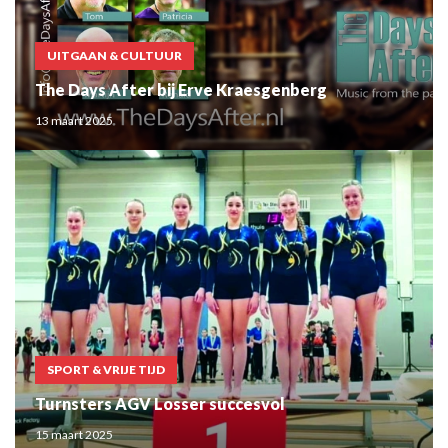
UITGAAN & CULTUUR
The Days After bij Erve Kraesgenberg
13 maart 2025
SPORT & VRIJE TIJD
Turnsters AGV Losser succesvol
15 maart 2025