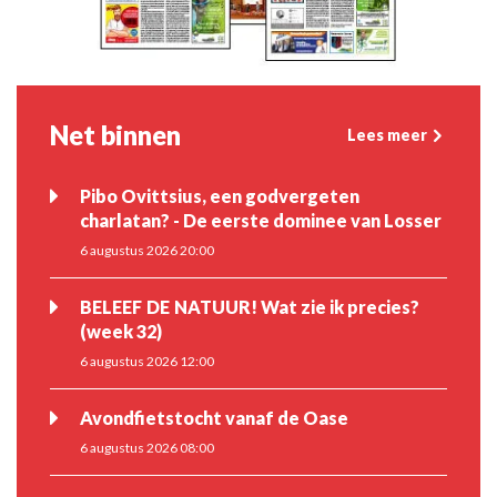
Net binnen
Lees meer
Pibo Ovittsius, een godvergeten
charlatan? - De eerste dominee van Losser
6 augustus 2026 20:00
BELEEF DE NATUUR! Wat zie ik precies?
(week 32)
6 augustus 2026 12:00
Avondfietstocht vanaf de Oase
6 augustus 2026 08:00