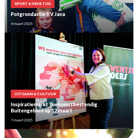
SPORT & VRIJE TIJD
Potgrondactie KV Java
4 maart 2025
UITGAAN & CULTUUR
Inspiratiemarkt Toekomstbestendig
Buitengebied op 12 maart
7 maart 2025