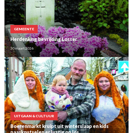
GEMEENTE
Herdenking bevrijding Losser
30 maart 2026
UITGAAN & CULTUUR
Boerenmarkt kruipt uit winterslaap en kids
paasknutselen er lustig op los