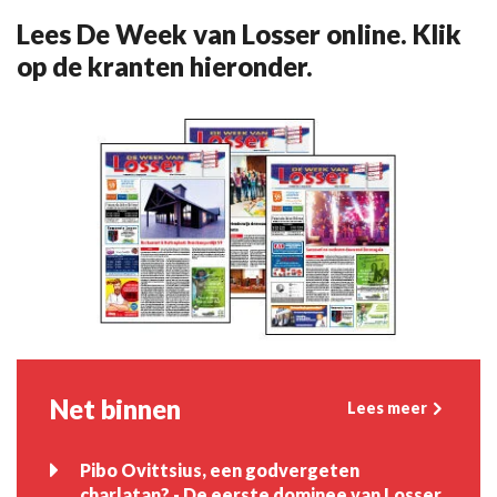
Lees De Week van Losser online. Klik
op de kranten hieronder.
Net binnen
Lees meer
Pibo Ovittsius, een godvergeten
charlatan? - De eerste dominee van Losser