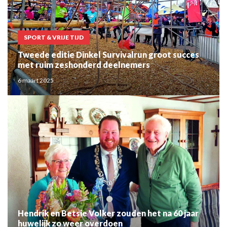
SPORT & VRIJE TIJD
Tweede editie Dinkel Survivalrun groot succes
met ruim zeshonderd deelnemers
6 maart 2025
Hendrik en Betsie Volker zouden het na 60 jaar
huwelijk zo weer overdoen