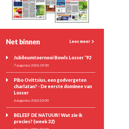
Net binnen
Lees meer
Jubileumtoernooi Bowls Losser ‘92
7 augustus 2026 19:00
Pibo Ovittsius, een godvergeten
charlatan? - De eerste dominee van
Losser
6 augustus 2026 20:00
BELEEF DE NATUUR! Wat zie ik
precies? (week 32)