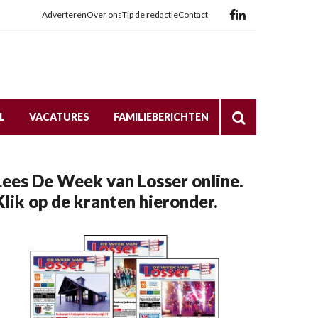
Adverteren
Over ons
Tip de redactie
Contact
L
VACATURES
FAMILIEBERICHTEN
Lees De Week van Losser online.
Klik op de kranten hieronder.