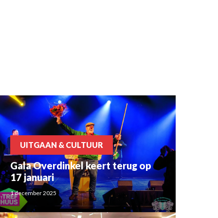
UITGAAN & CULTUUR
Gala Overdinkel keert terug op
17 januari
1 december 2025