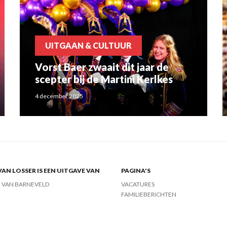
UITGAAN & CULTUUR
Vorst Baer zwaait dit jaar de
scepter bij de Martini Kerlkes
4 december 2025
VAN LOSSER IS EEN UITGAVE VAN
PAGINA'S
J VAN BARNEVELD
VACATURES
FAMILIEBERICHTEN