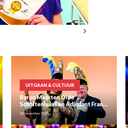
UITGAAN & CULTUUR
Baron Maarten Olde
Scholtenhuis I en Adjudant Frank
Nijhuis regeren over Tuffellaand
28 november 2025