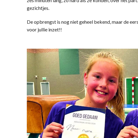
zes minuten lang, zo hard als ze konden, over het par
gezichtjes.
De opbrengst is nog niet geheel bekend, maar de eers
voor jullie inzet!!