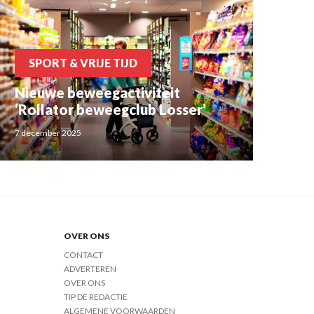
SPORT & VRIJE TIJD
Nieuwe beweegactiviteit
‘Rollator beweegclub Losser’
7 december 2025
OVER ONS
CONTACT
ADVERTEREN
OVER ONS
TIP DE REDACTIE
ALGEMENE VOORWAARDEN