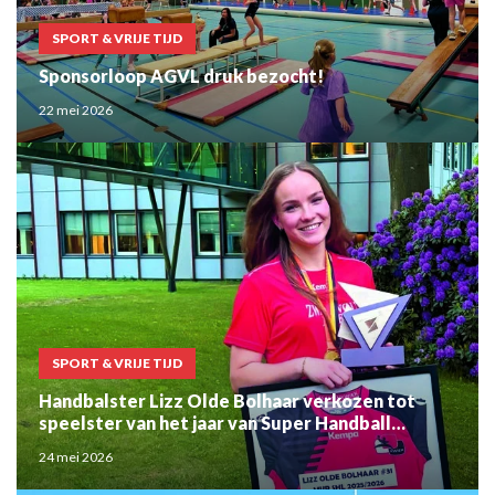
SPORT & VRIJE TIJD
Sponsorloop AGVL druk bezocht!
22 mei 2026
SPORT & VRIJE TIJD
Handbalster Lizz Olde Bolhaar verkozen tot
speelster van het jaar van Super Handball
Leaque Women
24 mei 2026