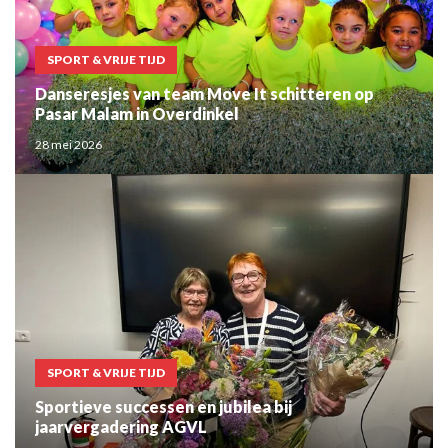
SPORT & VRIJE TIJD
Danseresjes van team Move It schitteren op
Pasar Malam in Overdinkel
28 mei 2026
SPORT & VRIJE TIJD
Sportieve successen en jubilea bij
jaarvergadering AGVL