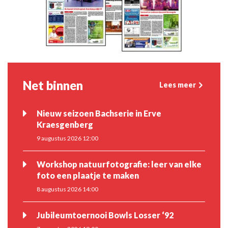
Net binnen
Lees meer
Nieuw seizoen Bachserie in Erve
Kraesgenberg
9 augustus 2026 12:00
Workshop natuurfotografie: leer van elke
foto een plaatje te maken
8 augustus 2026 14:00
Jubileumtoernooi Bowls Losser ‘92