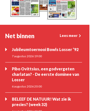
Net binnen
Lees meer
Jubileumtoernooi Bowls Losser ‘92
7 augustus 2026 19:00
Pibo Ovittsius, een godvergeten
charlatan? - De eerste dominee van
Losser
6 augustus 2026 20:00
BELEEF DE NATUUR! Wat zie ik
precies? (week 32)