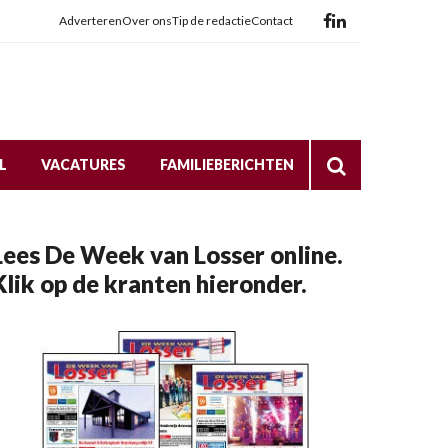
Adverteren
Over ons
Tip de redactie
Contact
L
VACATURES
FAMILIEBERICHTEN
Lees De Week van Losser online.
Klik op de kranten hieronder.