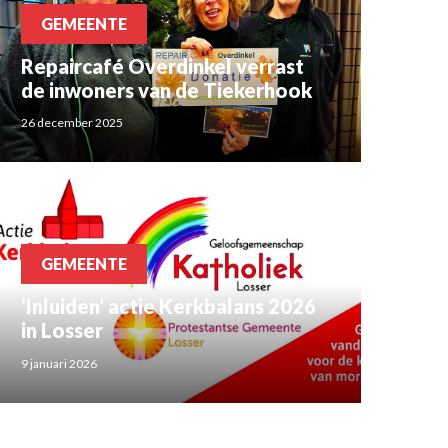
GEMEENTE
Repaircafé Overdinkel verrast
de inwoners van de Tiekerhook
26 december 2025
GEMEENTE
‘Inluiden’ actie Kerkbalans 2026
in Losser
9 januari 2026