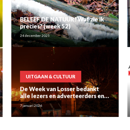
BELEEF DE NATUUR! Wat zie ik
precies? (week 52)
24 december 2025
UITGAAN & CULTUUR
De Week van Losser bedankt
alle lezers en adverteerders en
wenst iedereen een leesrijk en
7 januari 2026
gelukkig 2026