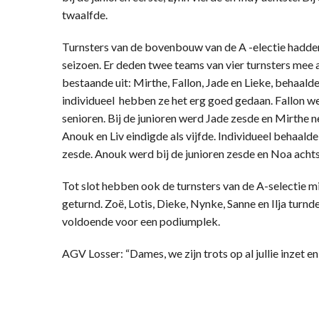
twaalfde.
Turnsters van de bovenbouw van de A -electie hadden
seizoen. Er deden twee teams van vier turnsters mee 
bestaande uit: Mirthe, Fallon, Jade en Lieke, behaal
individueel hebben ze het erg goed gedaan. Fallon we
senioren. Bij de junioren werd Jade zesde en Mirthe
Anouk en Liv eindigde als vijfde. Individueel behaalde 
zesde. Anouk werd bij de junioren zesde en Noa achts
Tot slot hebben ook de turnsters van de A-selectie
geturnd. Zoë, Lotis, Dieke, Nynke, Sanne en Ilja turn
voldoende voor een podiumplek.
AGV Losser: “Dames, we zijn trots op al jullie inzet e