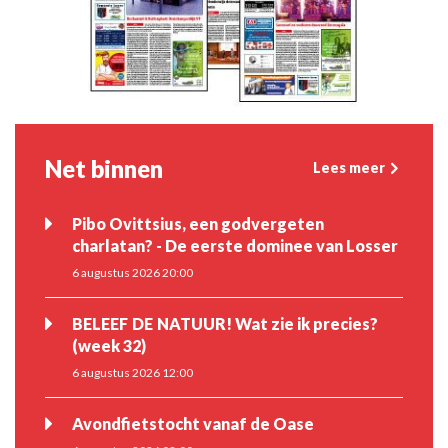
Net binnen
Lees meer
Pibo Ovittsius, een godvergeten
charlatan? - De eerste dominee van Losser
6 augustus 2026 20:00
BELEEF DE NATUUR! Wat zie ik precies?
(week 32)
6 augustus 2026 12:00
Avondfietstocht vanaf de Oase