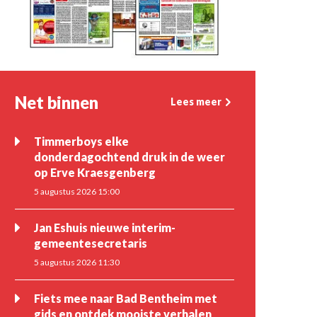
Net binnen
Lees meer
Timmerboys elke
donderdagochtend druk in de weer
op Erve Kraesgenberg
5 augustus 2026 15:00
Jan Eshuis nieuwe interim-
gemeentesecretaris
5 augustus 2026 11:30
Fiets mee naar Bad Bentheim met
gids en ontdek mooiste verhalen