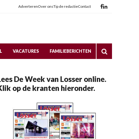
Adverteren
Over ons
Tip de redactie
Contact
L
VACATURES
FAMILIEBERICHTEN
Lees De Week van Losser online.
Klik op de kranten hieronder.