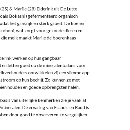
(25) & Marije (28) Elderink uit De Lutte
zoals Bokashi (gefermenteerd organisch
at het grasrijk en sterk groeit. De koeien
tuurhooi, wat zorgt voor gezonde dieren en
n die melk maakt Marije de boerenkaas
eiderink werken op hun gangbaar
d en letten goed op de mineralenbalans voor
kveehouders ontwikkelen zij een slimme app
nstroom op hun bedrijf. Zo kunnen ze met
ien houden en goede opbrengsten halen.
sis van uiterlijke kenmerken zie je vaak al
mineralen. De ervaring van Francis en Ruud is
ben door goed te observeren, te vergelijken