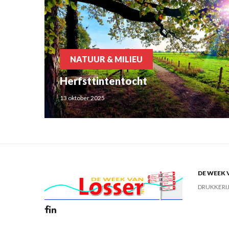
NATUUR & MILIEU
Herfsttintentocht
13 oktober 2025
DE WEEK 
DRUKKERI