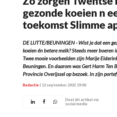
Zo zorgen Twentse 
gezonde koeien n e
toekomst Slimme a
DE LUTTE/BEUNINGEN - Wist je dat een gez
koeien én betere melk? Steeds meer boeren i
Twee mooie voorbeelden zijn Marije Elderink
Beuningen. En daarom was Gert Harm Ten B
Provincie Overijssel op bezoek. In zijn portef
Redactie
|
12 september 2025 19:00
Deel dit artikel via
social media