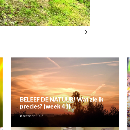
BELEEF DE NATUUR! Wat zie ik
precies? (week 41)
8 oktober 2025