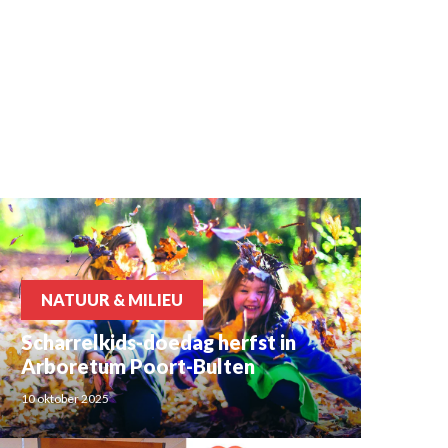
NATUUR & MILIEU
Scharrelkids-doedag herfst in
Arboretum Poort-Bulten
10 oktober 2025