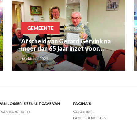
GEMEENTE
Afscheid van Gerard Gervink na
meer dan 65 jaar inzet voor
Gerardus Bedevaart
16 oktober 2025
VAN LOSSER IS EEN UITGAVE VAN
PAGINA'S
J VAN BARNEVELD
VACATURES
FAMILIEBERICHTEN