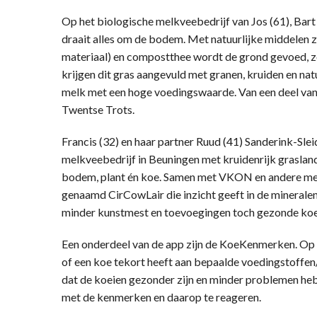
Op het biologische melkveebedrijf van Jos (61), Bart 
draait alles om de bodem. Met natuurlijke middelen 
materiaal) en compostthee wordt de grond gevoed, zod
krijgen dit gras aangevuld met granen, kruiden en na
melk met een hoge voedingswaarde. Van een deel va
Twentse Trots.
Francis (32) en haar partner Ruud (41) Sanderink-Sl
melkveebedrijf in Beuningen met kruidenrijk graslan
bodem, plant én koe. Samen met VKON en andere mel
genaamd CirCowLair die inzicht geeft in de minerale
minder kunstmest en toevoegingen toch gezonde koe
Een onderdeel van de app zijn de KoeKenmerken. Op ba
of een koe tekort heeft aan bepaalde voedingstoffen/
dat de koeien gezonder zijn en minder problemen heb
met de kenmerken en daarop te reageren.