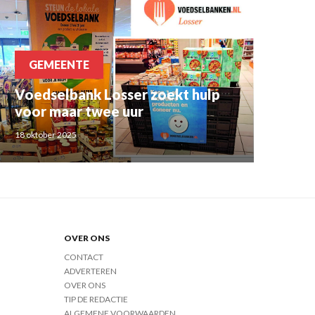
GEMEENTE
Voedselbank Losser zoekt hulp
voor maar twee uur
18 oktober 2025
OVER ONS
CONTACT
ADVERTEREN
OVER ONS
TIP DE REDACTIE
ALGEMENE VOORWAARDEN