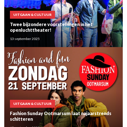
UITGAAN & CULTUUR
Twee bijzondere voorstellingen in het
openluchttheater!
13 september 2025
UITGAAN & CULTUUR
Fashion Sunday Ootmarsum laat najaarstrends
schitteren