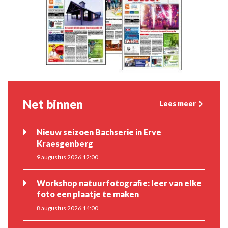
Net binnen
Lees meer
Nieuw seizoen Bachserie in Erve
Kraesgenberg
9 augustus 2026 12:00
Workshop natuurfotografie: leer van elke
foto een plaatje te maken
8 augustus 2026 14:00