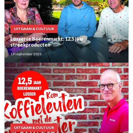
UITGAAN & CULTUUR
Losserse Boerenmarkt: 12,5 jaar
streekproducten
19 september 2025
UITGAAN & CULTUUR