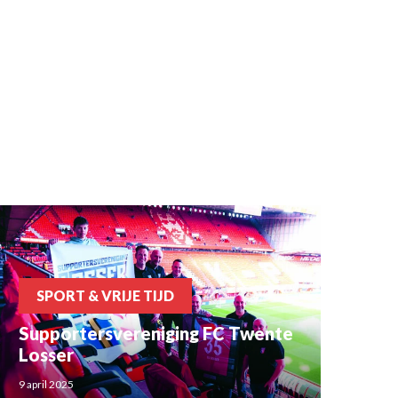
SPORT & VRIJE TIJD
Supportersvereniging FC Twente
Losser
9 april 2025