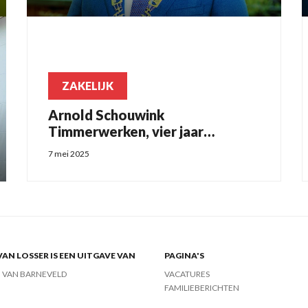
ZAKELIJK
Arnold Schouwink
Timmerwerken, vier jaar
vakmanschap aan de Pol
7 mei 2025
VAN LOSSER IS EEN UITGAVE VAN
PAGINA'S
J VAN BARNEVELD
VACATURES
FAMILIEBERICHTEN