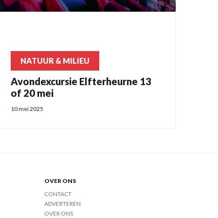
NATUUR & MILIEU
Avondexcursie Elfterheurne 13
of 20 mei
10 mei 2025
OVER ONS
CONTACT
ADVERTEREN
OVER ONS