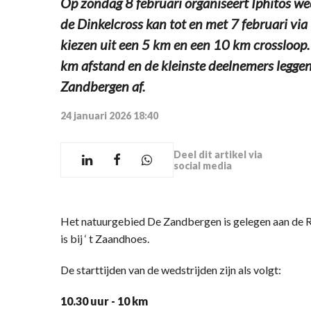
Op zondag 8 februari organiseert Iphitos wee
de Dinkelcross kan tot en met 7 februari vi
kiezen uit een 5 km en een 10 km crossloop. 
km afstand en de kleinste deelnemers legge
Zandbergen af.
24 januari 2026 18:40
Deel dit artikel via
social media
Het natuurgebied De Zandbergen is gelegen aan de R
is bij ‘ t Zaandhoes.
De starttijden van de wedstrijden zijn als volgt:
10.30 uur - 10 km