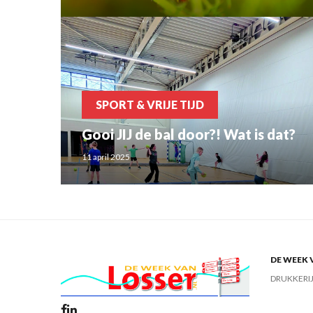
SPORT & VRIJE TIJD
Gooi JIJ de bal door?! Wat is dat?
11 april 2025
DE WEEK 
DRUKKERI