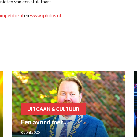
ieten van een stuk taart.
petitie.nl
en
www.iphitos.nl
UITGAAN & CULTUUR
Een avond met...
6 april 2025