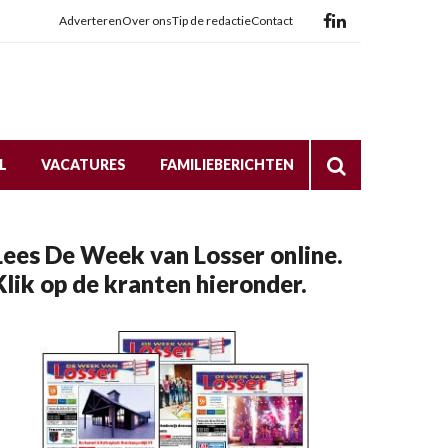
Adverteren
Over ons
Tip de redactie
Contact
L
VACATURES
FAMILIEBERICHTEN
Lees De Week van Losser online.
Klik op de kranten hieronder.