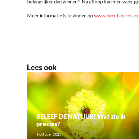
belangrijker dan winnen”! Na afloop kan men weer gen
Meer informatie is te vinden op
www.twentsecrosscom
Lees ook
BELEEF DE NATUUR! Wat zie ik
precies?
1 oktober 2025