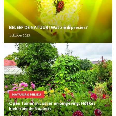
BELEEF DE NATUUR! Wat zie ik precies?
1 oktober 2025
NATUUR & MILIEU
Open Tuinen in Losser en omgeving: Höfkes
kiek’n bie de Noabers