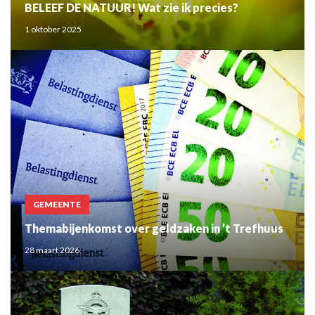
BELEEF DE NATUUR! Wat zie ik precies?
1 oktober 2025
GEMEENTE
Themabijenkomst over geldzaken in ’t Trefhuus
28 maart 2026