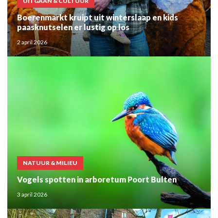
UITGAAN & CULTUUR
Boerenmarkt kruipt uit winterslaap en kids
paasknutselen er lustig op los
2 april 2026
NATUUR & MILIEU
Vogels spotten in arboretum Poort Bulten
3 april 2026