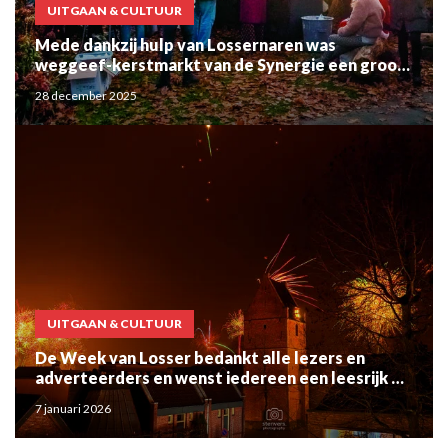
UITGAAN & CULTUUR
Mede dankzij hulp van Lossernaren was
weggeef-kerstmarkt van de Synergie een groot
succes
28 december 2025
UITGAAN & CULTUUR
De Week van Losser bedankt alle lezers en
adverteerders en wenst iedereen een leesrijk en
gelukkig 2026
7 januari 2026