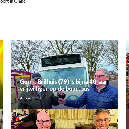
oort in Glane.
Gerrit Brilhuis (79) is bijna 40 jaar
vrijwilliger op de buurtbus
4 maart 2025