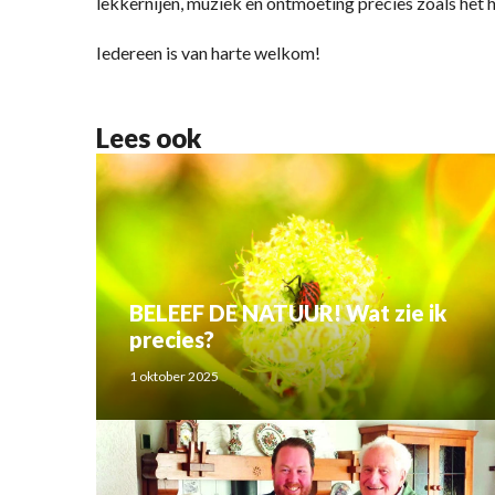
lekkernijen, muziek en ontmoeting precies zoals het h
Iedereen is van harte welkom!
Lees ook
BELEEF DE NATUUR! Wat zie ik
precies?
1 oktober 2025