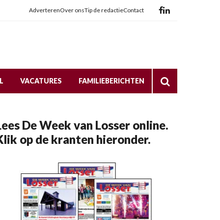
Adverteren
Over ons
Tip de redactie
Contact
L
VACATURES
FAMILIEBERICHTEN
Lees De Week van Losser online.
Klik op de kranten hieronder.