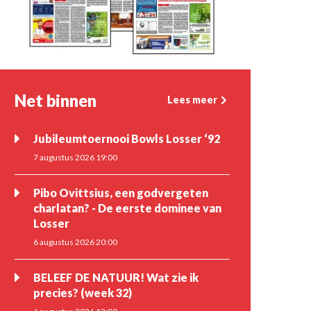
Net binnen
Lees meer
Jubileumtoernooi Bowls Losser ‘92
7 augustus 2026 19:00
Pibo Ovittsius, een godvergeten
charlatan? - De eerste dominee van
Losser
6 augustus 2026 20:00
BELEEF DE NATUUR! Wat zie ik
precies? (week 32)