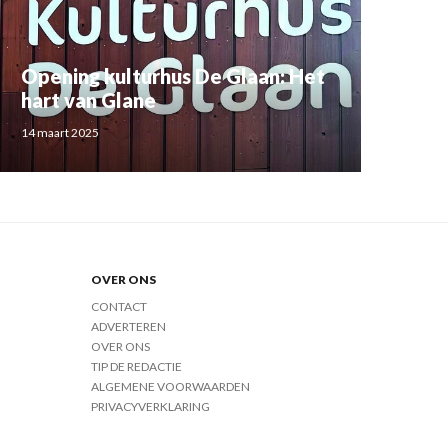
Opening kulturhus De Glaan: Het
hart van Glane
14 maart 2025
OVER ONS
CONTACT
ADVERTEREN
OVER ONS
TIP DE REDACTIE
ALGEMENE VOORWAARDEN
PRIVACYVERKLARING