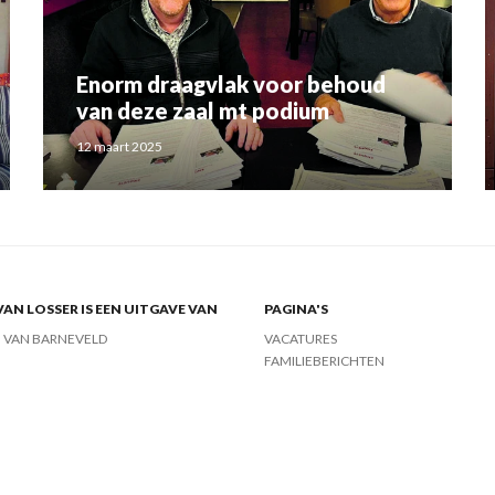
Enorm draagvlak voor behoud
van deze zaal mt podium
12 maart 2025
VAN LOSSER IS EEN UITGAVE VAN
PAGINA'S
J VAN BARNEVELD
VACATURES
FAMILIEBERICHTEN