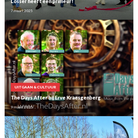
Losser heeft een primeur!
7 maart 2025
UITGAAN & CULTUUR
The Days After bij Erve Kraesgenberg
9 maart 2025