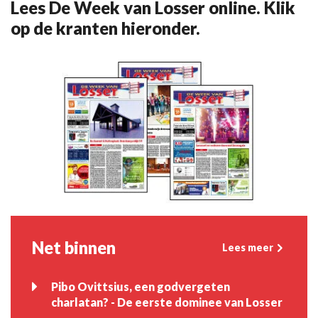
Lees De Week van Losser online. Klik
op de kranten hieronder.
Net binnen
Lees meer
Pibo Ovittsius, een godvergeten
charlatan? - De eerste dominee van Losser