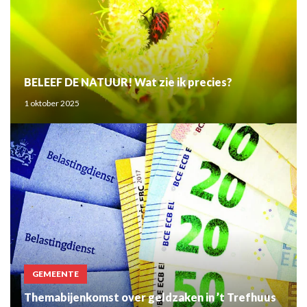
BELEEF DE NATUUR! Wat zie ik precies?
1 oktober 2025
GEMEENTE
Themabijenkomst over geldzaken in ’t Trefhuus