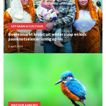
UITGAAN & CULTUUR
Boerenmarkt kruipt uit winterslaap en kids
paasknutselen er lustig op los
2 april 2026
NATUUR & MILIEU