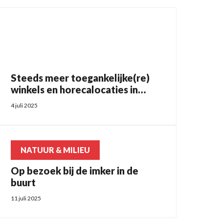
Steeds meer toegankelijke(re)
winkels en horecalocaties in
gemeente Losser
4 juli 2025
NATUUR & MILIEU
Op bezoek bij de imker in de
buurt
11 juli 2025