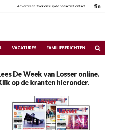
Adverteren
Over ons
Tip de redactie
Contact
L
VACATURES
FAMILIEBERICHTEN
Lees De Week van Losser online.
Klik op de kranten hieronder.