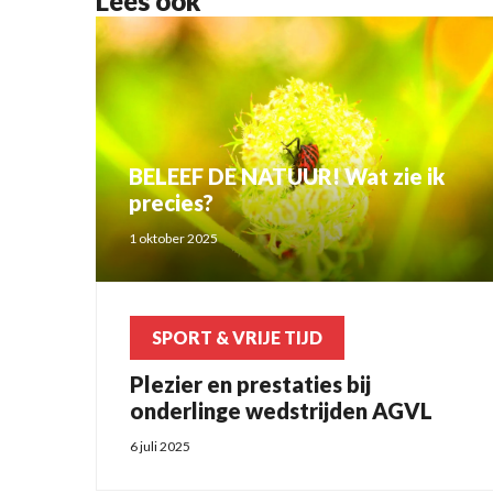
Lees ook
BELEEF DE NATUUR! Wat zie ik
precies?
1 oktober 2025
SPORT & VRIJE TIJD
Plezier en prestaties bij
onderlinge wedstrijden AGVL
6 juli 2025