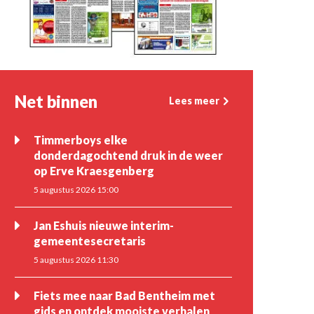
Net binnen
Lees meer
Timmerboys elke
donderdagochtend druk in de weer
op Erve Kraesgenberg
5 augustus 2026 15:00
Jan Eshuis nieuwe interim-
gemeentesecretaris
5 augustus 2026 11:30
Fiets mee naar Bad Bentheim met
gids en ontdek mooiste verhalen