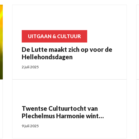
UITGAAN & CULTUUR
De Lutte maakt zich op voor de
Hellehondsdagen
2 juli 2025
Twentse Cultuurtocht van
Plechelmus Harmonie wint
Schatkamerpluym 2025
9 juli 2025