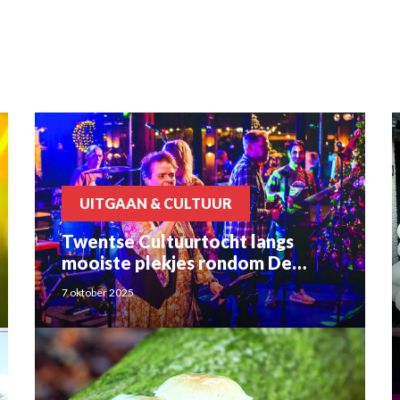
UITGAAN & CULTUUR
Twentse Cultuurtocht langs
mooiste plekjes rondom De
Lutte
7 oktober 2025