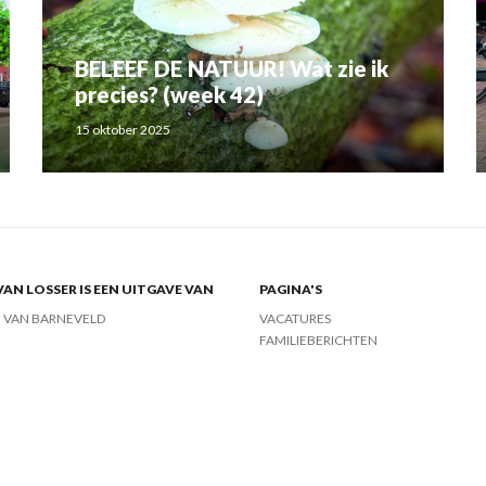
BELEEF DE NATUUR! Wat zie ik
precies? (week 42)
15 oktober 2025
VAN LOSSER IS EEN UITGAVE VAN
PAGINA'S
J VAN BARNEVELD
VACATURES
FAMILIEBERICHTEN