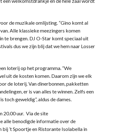
jgt een welkomstdrankje en de hele zaal wordt
oor de muzikale omlijsting. “Gino komt al
rm van. Alle klassieke meezingers komen
 in te brengen. DJ O-Star komt speciaal uit
stivals dus we zijn blij dat we hem naar Losser
r een loterij op het programma. “We
wel uit de kosten komen. Daarom zijn we elk
oor de loterij. Van dinerbonnen, pakketten
elingen, er is van alles te winnen. Zelfs een
 is toch geweldig”, aldus de dames.
20.00 uur. Via de site
e alle benodigde informatie over de
bij ’t Spoortje en Ristorante Isolabella in