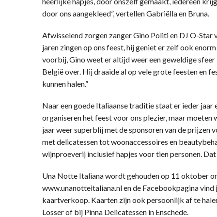
heerlijke hapjes, door onszelf gemaakt, iedereen kri
door ons aangekleed”, vertellen Gabriëlla en Bruna.
Afwisselend zorgen zanger Gino Politi en DJ O-Star v
jaren zingen op ons feest, hij geniet er zelf ook eno
voorbij, Gino weet er altijd weer een geweldige sfeer
België over. Hij draaide al op vele grote feesten en fe
kunnen halen.”
Naar een goede Italiaanse traditie staat er ieder jaa
organiseren het feest voor ons plezier, maar moeten 
jaar weer superblij met de sponsoren van de prijzen v
met delicatessen tot woonaccessoires en beautybehand
wijnproeverij inclusief hapjes voor tien personen. Dat
Una Notte Italiana wordt gehouden op 11 oktober om 
www.unanotteitaliana.nl en de Facebookpagina vind j
kaartverkoop. Kaarten zijn ook persoonlijk af te halen 
Losser of bij Pinna Delicatessen in Enschede.