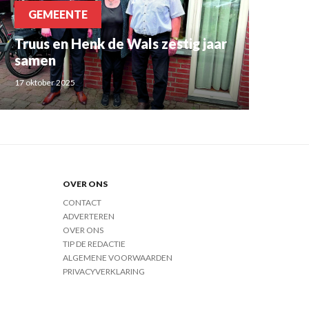
GEMEENTE
Truus en Henk de Wals zestig jaar
samen
17 oktober 2025
OVER ONS
CONTACT
ADVERTEREN
OVER ONS
TIP DE REDACTIE
ALGEMENE VOORWAARDEN
PRIVACYVERKLARING