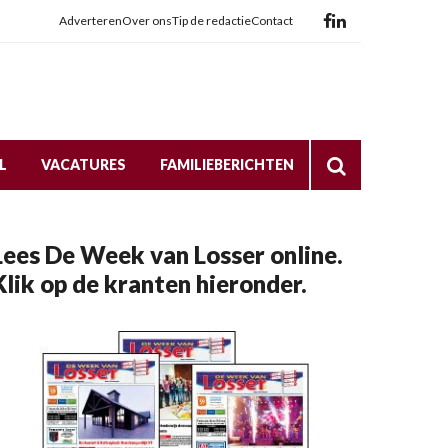
Adverteren
Over ons
Tip de redactie
Contact
L
VACATURES
FAMILIEBERICHTEN
Lees De Week van Losser online.
Klik op de kranten hieronder.