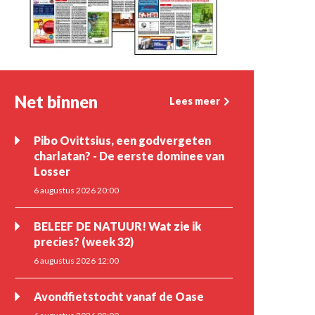
Net binnen
Lees meer
Pibo Ovittsius, een godvergeten
charlatan? - De eerste dominee van
Losser
6 augustus 2026 20:00
BELEEF DE NATUUR! Wat zie ik
precies? (week 32)
6 augustus 2026 12:00
Avondfietstocht vanaf de Oase