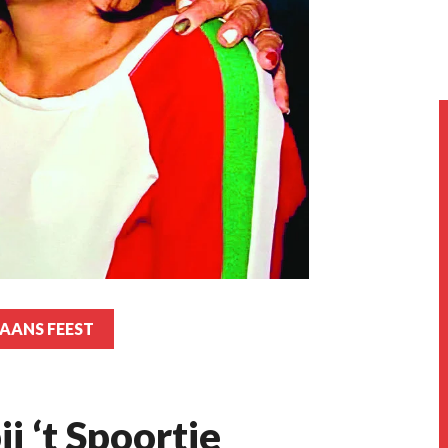
AANS FEEST
j ‘t Spoortje