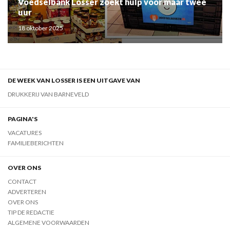
Voedselbank Losser zoekt hulp voor maar twee
uur
18 oktober 2025
DE WEEK VAN LOSSER IS EEN UITGAVE VAN
DRUKKERIJ VAN BARNEVELD
PAGINA'S
VACATURES
FAMILIEBERICHTEN
OVER ONS
CONTACT
ADVERTEREN
OVER ONS
TIP DE REDACTIE
ALGEMENE VOORWAARDEN