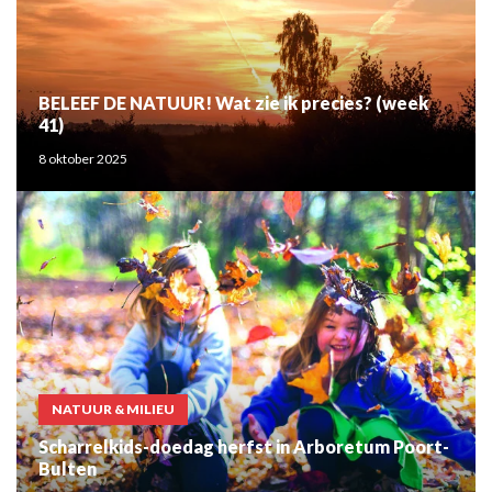
BELEEF DE NATUUR! Wat zie ik precies? (week
41)
8 oktober 2025
NATUUR & MILIEU
Scharrelkids-doedag herfst in Arboretum Poort-
Bulten