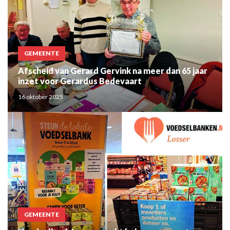
GEMEENTE
Afscheid van Gerard Gervink na meer dan 65 jaar
inzet voor Gerardus Bedevaart
16 oktober 2025
GEMEENTE