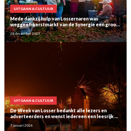
UITGAAN & CULTUUR
Mede dankzij hulp van Lossernaren was
weggeef-kerstmarkt van de Synergie een groot
succes
28 december 2025
UITGAAN & CULTUUR
De Week van Losser bedankt alle lezers en
adverteerders en wenst iedereen een leesrijk en
gelukkig 2026
7 januari 2026