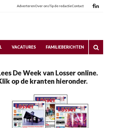
Adverteren
Over ons
Tip de redactie
Contact
L
VACATURES
FAMILIEBERICHTEN
Lees De Week van Losser online.
Klik op de kranten hieronder.