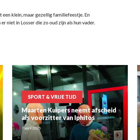
 een klein, maar gezellig familiefeestje. En
r niet in Losser die zo oud zijn als hun vader.
SPORT & VRIJE TIJD
Maarten Kuipers neemt afscheid
als voorzitter van Iphitos
7 april 2025