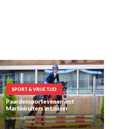
SPORT & VRIJE TIJD
Paardensportevenement
Martiniruiters in Losser
10 april 2025