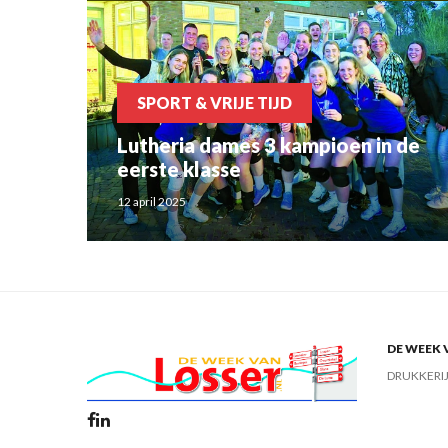
SPORT & VRIJE TIJD
Lutheria dames 3 kampioen in de
eerste klasse
12 april 2025
DE WEEK 
DRUKKERI