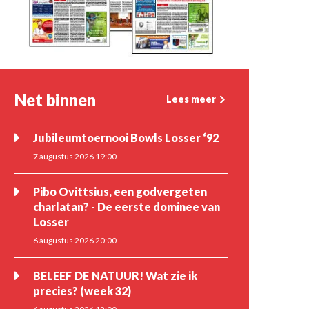
Net binnen
Lees meer
Jubileumtoernooi Bowls Losser ‘92
7 augustus 2026 19:00
Pibo Ovittsius, een godvergeten
charlatan? - De eerste dominee van
Losser
6 augustus 2026 20:00
BELEEF DE NATUUR! Wat zie ik
precies? (week 32)