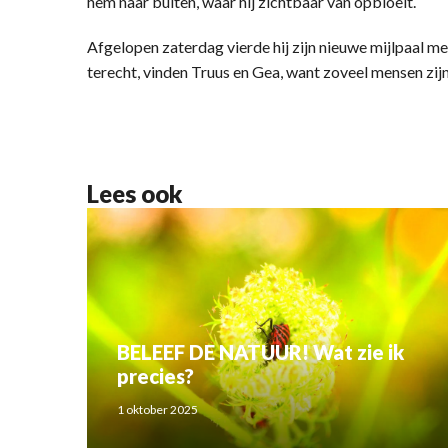
hem naar buiten, waar hij zichtbaar van opbloeit.
Afgelopen zaterdag vierde hij zijn nieuwe mijlpaal met
terecht, vinden Truus en Gea, want zoveel mensen zijn e
Lees ook
BELEEF DE NATUUR! Wat zie ik
precies?
1 oktober 2025